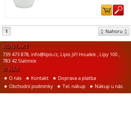
1
Nahoru
KONTAKT
739 473 878
,
info@lipis.cz
,
Lipis Jiří Houdek
,
Lípy 100
,
783 42 Slatinice
O NÁS
O nás
Kontakt
Doprava a platba
Obchodní podmínky
Tel. nákup
Nákup u nás