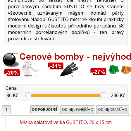
porcelánovým nádobím GUSTITO se brzy stanete
všeobecně uznávaným mágem domácí párty
stolování. Nádobí GUSTITO mistrně kloubí praktický
moderní design s čistotou přírodního porcelánu. 58
moderních porcelánových doplňků - ten pravý
prožitek ze stolování.
Cena
86 Kč
236 Kč
1
DOPORUČENÉ
OD NEJLEVNĚJŠÍHO
OD NEJDRAŽŠÍHO
Miska salátová velká GUSTITO, 20 x 15 cm