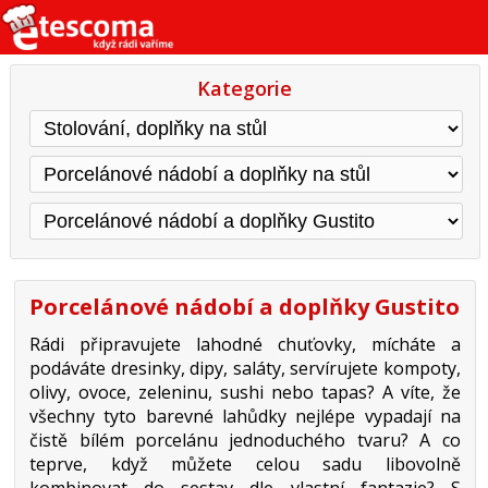
Kategorie
Porcelánové nádobí a doplňky Gustito
Rádi připravujete lahodné chuťovky, mícháte a
podáváte dresinky, dipy, saláty, servírujete kompoty,
olivy, ovoce, zeleninu, sushi nebo tapas? A víte, že
všechny tyto barevné lahůdky nejlépe vypadají na
čistě bílém porcelánu jednoduchého tvaru? A co
teprve, když můžete celou sadu libovolně
kombinovat do sestav dle vlastní fantazie? S