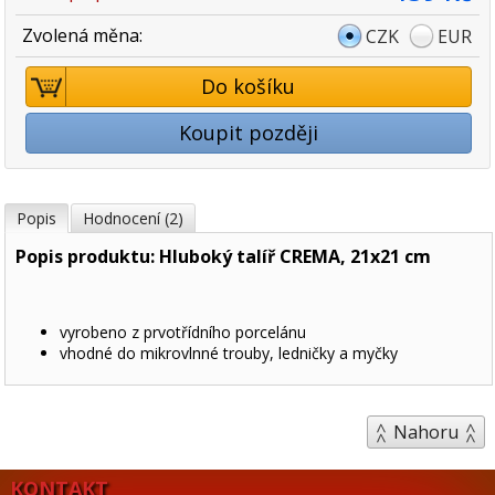
Zvolená měna:
CZK
EUR
Do košíku
Koupit později
Popis
Hodnocení (2)
Popis produktu: Hluboký talíř CREMA, 21x21 cm
vyrobeno z prvotřídního porcelánu
vhodné do mikrovlnné trouby, ledničky a myčky
Nahoru
KONTAKT