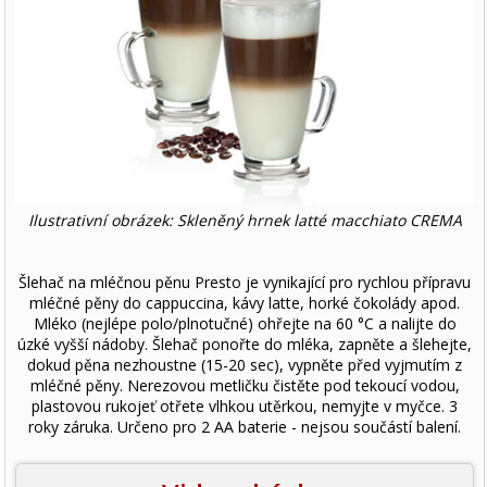
Ilustrativní obrázek: Skleněný hrnek latté macchiato CREMA
Šlehač na mléčnou pěnu Presto je vynikající pro rychlou přípravu
mléčné pěny do cappuccina, kávy latte, horké čokolády apod.
Mléko (nejlépe polo/plnotučné) ohřejte na 60 °C a nalijte do
úzké vyšší nádoby. Šlehač ponořte do mléka, zapněte a šlehejte,
dokud pěna nezhoustne (15-20 sec), vypněte před vyjmutím z
mléčné pěny. Nerezovou metličku čistěte pod tekoucí vodou,
plastovou rukojeť otřete vlhkou utěrkou, nemyjte v myčce. 3
roky záruka. Určeno pro 2 AA baterie - nejsou součástí balení.