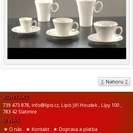
Nahoru
KONTAKT
739 473 878
,
info@lipis.cz
,
Lipis Jiří Houdek
,
Lípy 100
,
783 42 Slatinice
O NÁS
O nás
Kontakt
Doprava a platba