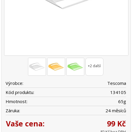
+2 další
Výrobce:
Tescoma
Kód produktu:
134105
Hmotnost:
65
g
Záruka:
24 měsíců
Vaše cena:
99 Kč
82 Kč bez DPH