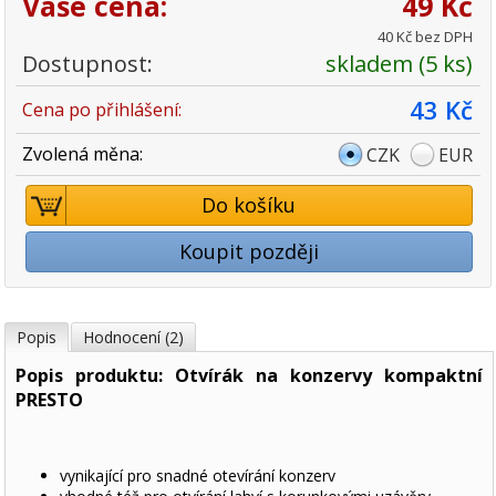
Vaše cena:
49 Kč
40 Kč bez DPH
Dostupnost:
skladem (5 ks)
43 Kč
Cena po přihlášení:
Zvolená měna:
CZK
EUR
Do košíku
Koupit později
Popis
Hodnocení (2)
Popis produktu: Otvírák na konzervy kompaktní
PRESTO
vynikající pro snadné otevírání konzerv