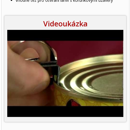
vhodné též pro otvírání lahví s korunkovými uzávěry
Videoukázka