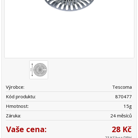
Výrobce:
Tescoma
Kód produktu:
870477
Hmotnost:
15
g
Záruka:
24 měsíců
Vaše cena:
28 Kč
23 Kč bez DPH