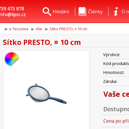
739 473 878
Hledání
Články
O n
info@lipis.cz
e Tescoma
Vše
Sítko PRESTO, ¤ 10 cm
Sítko PRESTO, ¤ 10 cm
Výrobce:
Kód produktu
Hmotnost:
Záruka:
Vaše c
Dostupno
Cena po při