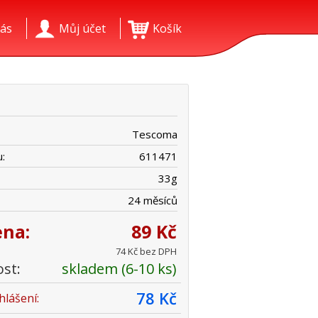
ás
Můj účet
Košík
Tescoma
:
611471
33
g
24 měsíců
ena:
89 Kč
74 Kč bez DPH
st:
skladem (6-10 ks)
78 Kč
hlášení: