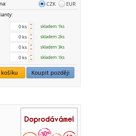
na:
CZK
EUR
ianty:
skladem 1ks
skladem 2ks
skladem 3ks
skladem 1ks
 košíku
Koupit později