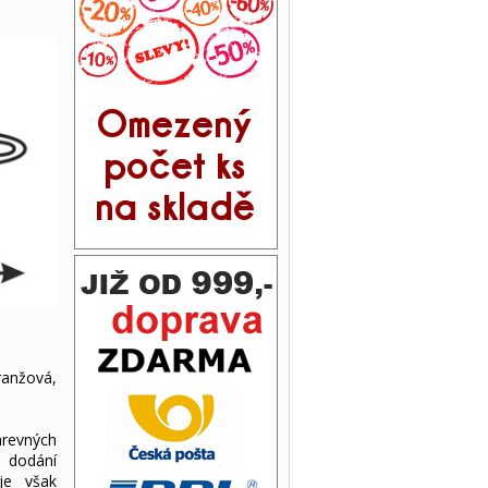
ranžová,
arevných
 dodání
je však