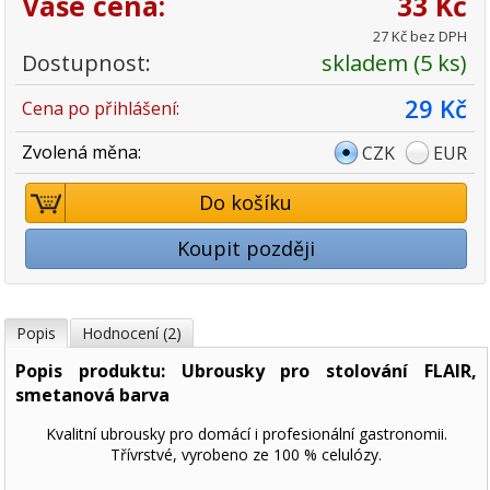
Vaše cena:
33 Kč
27 Kč bez DPH
Dostupnost:
skladem (5 ks)
29 Kč
Cena po přihlášení:
Zvolená měna:
CZK
EUR
Do košíku
Koupit později
Popis
Hodnocení (2)
Popis produktu: Ubrousky pro stolování FLAIR,
smetanová barva
Kvalitní ubrousky pro domácí i profesionální gastronomii.
Třívrstvé, vyrobeno ze 100 % celulózy.