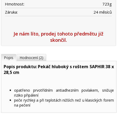
Hmotnost:
723
g
Záruka:
24 měsíců
Je nám líto, prodej tohoto předmětu již
skončil.
Popis
Hodnocení (2)
Popis produktu: Pekáč hluboký s roštem SAPHIR 38 x
28,5 cm
opatřeno prvotřídním antiadhezním povlakem, snižuje
riziko připálení
peče rychleji a při teplotách nižších než u klasických forem
na pečení