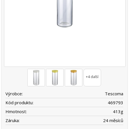
+4 další
Výrobce:
Tescoma
Kód produktu:
469793
Hmotnost:
413
g
Záruka:
24 měsíců