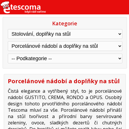
Kategorie
Porcelánové nádobí a doplňky na stůl
Čistá elegance a vytříbený styl, to je porcelánové
nádobí GUSTITO, CREMA, RONDO a OPUS. Osobitý
design tohoto prvotřídního porcelánového nádobí
Tescoma mluví za vše. Porcelánové nádobí přináší
na stůl tvořivost a přírodní barvy servírované
zeleniny, ovoce, sladkých dezertů či chutných
dresinků. Do hrničků si můžete rozlít kávu nebo čaj