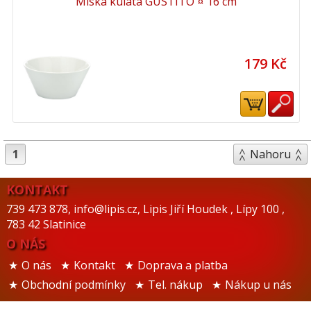
Miska kulatá GUSTITO ¤ 16 cm
179 Kč
1
Nahoru
KONTAKT
739 473 878
,
info@lipis.cz
,
Lipis Jiří Houdek
,
Lípy 100
,
783 42 Slatinice
O NÁS
O nás
Kontakt
Doprava a platba
Obchodní podmínky
Tel. nákup
Nákup u nás