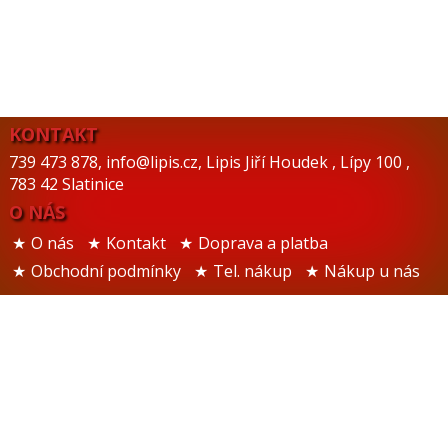
KONTAKT
739 473 878
,
info@lipis.cz
,
Lipis Jiří Houdek
,
Lípy 100
,
783 42 Slatinice
O NÁS
O nás
Kontakt
Doprava a platba
Obchodní podmínky
Tel. nákup
Nákup u nás