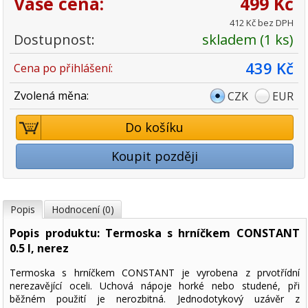
Vaše cena:
499 Kč
412 Kč bez DPH
Dostupnost:
skladem (1 ks)
439 Kč
Cena po přihlášení:
Zvolená měna:
CZK
EUR
Do košíku
Koupit později
Popis
Hodnocení (0)
Popis produktu: Termoska s hrníčkem CONSTANT
0.5 l, nerez
Termoska s hrníčkem CONSTANT je vyrobena z prvotřídní
nerezavějící oceli. Uchová nápoje horké nebo studené, při
běžném použití je nerozbitná. Jednodotykový uzávěr z