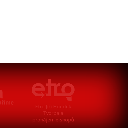
Etro Jiří Houdek
Tvorba a
pronájem e-shopů