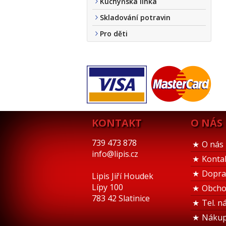
Kuchyňská linka
Skladování potravin
Pro děti
KONTAKT
O NÁS
739 473 878
O nás
info@lipis.cz
Konta
Dopra
Lipis Jiří Houdek
Lípy 100
Obcho
783 42 Slatinice
Tel. n
Nákup