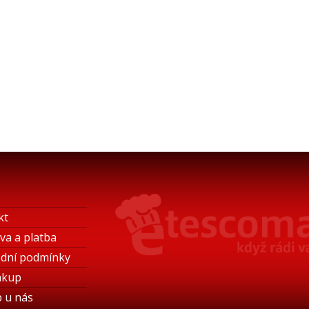
kt
va a platba
dní podmínky
ákup
 u nás