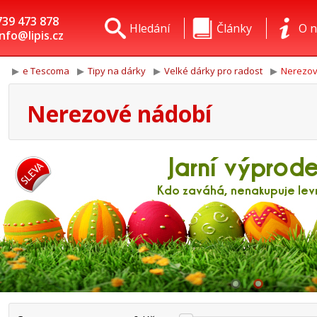
739 473 878
Hledání
Články
O n
info@lipis.cz
e Tescoma
Tipy na dárky
Velké dárky pro radost
Nerezov
Nerezové nádobí