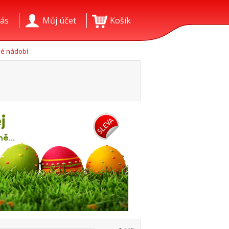
ás
Můj účet
Košík
é nádobí