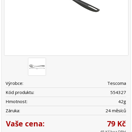
Výrobce:
Tescoma
Kód produktu:
554327
Hmotnost:
42
g
Záruka:
24 měsíců
Vaše cena:
79 Kč
65 Kč bez DPH