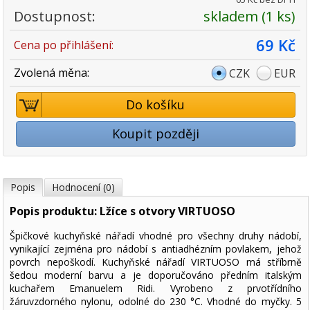
Dostupnost:
skladem (1 ks)
69 Kč
Cena po přihlášení:
Zvolená měna:
CZK
EUR
Do košíku
Koupit později
Popis
Hodnocení (0)
Popis produktu: Lžíce s otvory VIRTUOSO
Špičkové kuchyňské nářadí vhodné pro všechny druhy nádobí,
vynikající zejména pro nádobí s antiadhézním povlakem, jehož
povrch nepoškodí. Kuchyňské nářadí VIRTUOSO má stříbrně
šedou moderní barvu a je doporučováno předním italským
kuchařem Emanuelem Ridi. Vyrobeno z prvotřídního
žáruvzdorného nylonu, odolné do 230 °C. Vhodné do myčky. 5