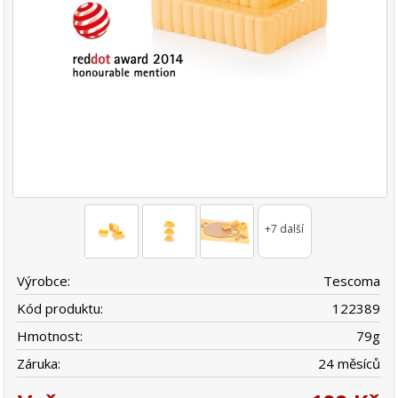
+7 další
Výrobce:
Tescoma
Kód produktu:
122389
Hmotnost:
79
g
Záruka:
24 měsíců