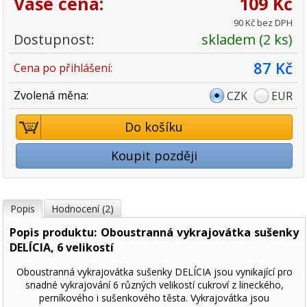
Vaše cena:
109 Kč
90 Kč bez DPH
Dostupnost:
skladem (2 ks)
87 Kč
Cena po přihlášení:
Zvolená měna:
CZK
EUR
Do košíku
Koupit později
Popis
Hodnocení (2)
Popis produktu: Oboustranná vykrajovátka sušenky
DELÍCIA, 6 velikostí
Oboustranná vykrajovátka sušenky DELÍCIA jsou vynikající pro
snadné vykrajování 6 různých velikostí cukroví z lineckého,
perníkového i sušenkového těsta. Vykrajovátka jsou