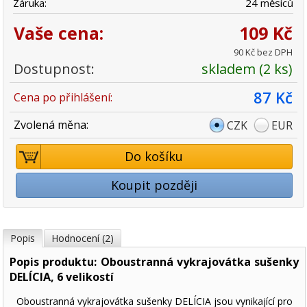
Záruka:
24 měsíců
Vaše cena:
109 Kč
90 Kč bez DPH
Dostupnost:
skladem (2 ks)
87 Kč
Cena po přihlášení:
Zvolená měna:
CZK
EUR
Do košíku
Koupit později
Popis
Hodnocení (2)
Popis produktu: Oboustranná vykrajovátka sušenky
DELÍCIA, 6 velikostí
Oboustranná vykrajovátka sušenky DELÍCIA jsou vynikající pro