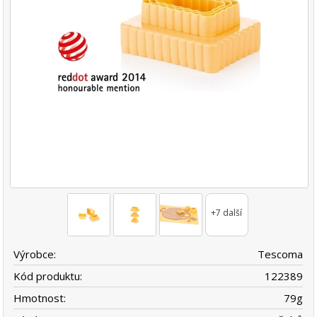
+7 další
Výrobce:
Tescoma
Kód produktu:
122389
Hmotnost:
79
g