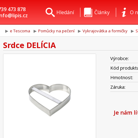
739 473 878
Hledání
Články
O n
info@lipis.cz
e Tescoma
Pomůcky na pečení
Vykrajovátka a formičky
S
Srdce DELÍCIA
Výrobce:
Kód produktu
Hmotnost:
Záruka:
Je nám l