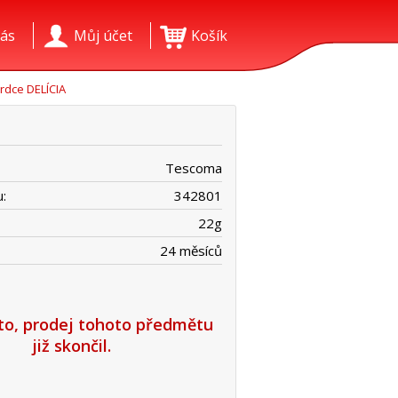
ás
Můj účet
Košík
rdce DELÍCIA
Tescoma
:
342801
22
g
24 měsíců
íto, prodej tohoto předmětu
již skončil.