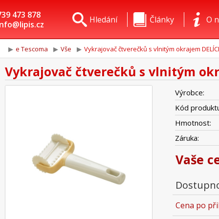
739 473 878
Hledání
Články
O n
info@lipis.cz
e Tescoma
Vše
Vykrajovač čtverečků s vlnitým okrajem DELÍCI
Vykrajovač čtverečků s vlnitým ok
Výrobce:
Kód produktu
Hmotnost:
Záruka:
Vaše c
Dostupno
Cena po při