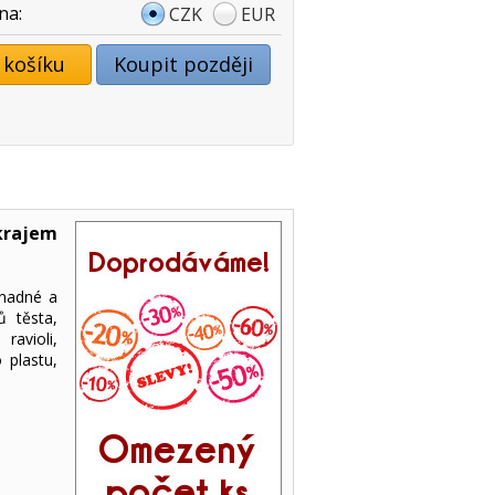
na:
CZK
EUR
 košíku
Koupit později
krajem
snadné a
ů těsta,
ravioli,
 plastu,