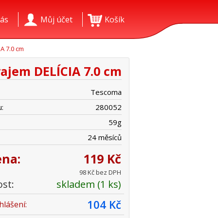
ás
Můj účet
Košík
A 7.0 cm
rajem DELÍCIA 7.0 cm
Tescoma
:
280052
59
g
24 měsíců
ena:
119 Kč
98 Kč bez DPH
st:
skladem (1 ks)
104 Kč
hlášení: