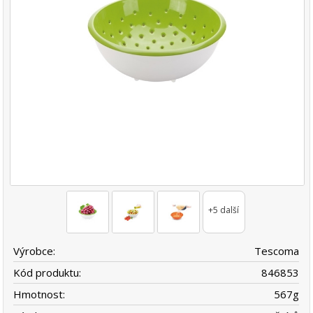
+5 další
Výrobce:
Tescoma
Kód produktu:
846853
Hmotnost:
567
g