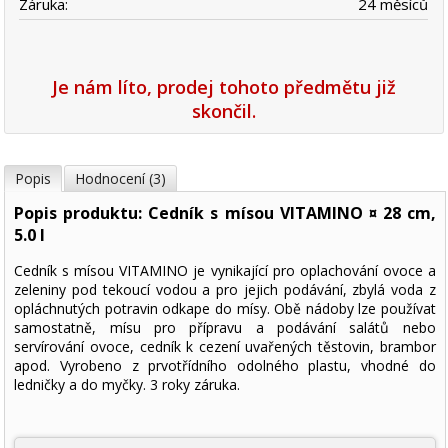
Záruka:
24 měsíců
Je nám líto, prodej tohoto předmětu již
skončil.
Popis
Hodnocení (3)
Popis produktu: Cedník s mísou VITAMINO ¤ 28 cm,
5.0 l
Cedník s mísou VITAMINO je vynikající pro oplachování ovoce a
zeleniny pod tekoucí vodou a pro jejich podávání, zbylá voda z
opláchnutých potravin odkape do mísy. Obě nádoby lze používat
samostatně, mísu pro přípravu a podávání salátů nebo
servírování ovoce, cedník k cezení uvařených těstovin, brambor
apod. Vyrobeno z prvotřídního odolného plastu, vhodné do
ledničky a do myčky. 3 roky záruka.