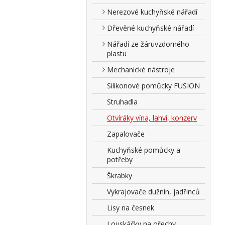
Nerezové kuchyňské nářadí
Dřevěné kuchyňské nářadí
Nářadí ze žáruvzdorného
plastu
Mechanické nástroje
Silikonové pomůcky FUSION
Struhadla
Otvíráky vína, lahví, konzerv
Zapalovače
Kuchyňské pomůcky a
potřeby
Škrabky
Vykrajovače dužnin, jadřinců
Lisy na česnek
Louskáčky na ořechy