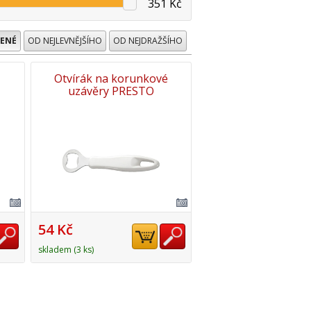
351 Kč
ENÉ
OD NEJLEVNĚJŠÍHO
OD NEJDRAŽŠÍHO
Otvírák na korunkové
uzávěry PRESTO
54 Kč
skladem (3 ks)