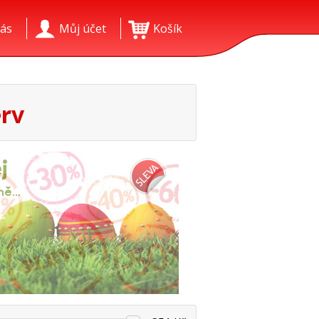
ás
Můj účet
Košík
erv