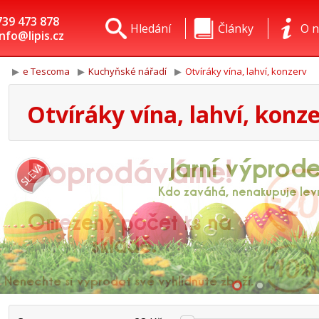
739 473 878
Hledání
Články
O n
info@lipis.cz
e Tescoma
Kuchyňské nářadí
Otvíráky vína, lahví, konzerv
Otvíráky vína, lahví, konz