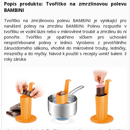
Popis produktu: Tvořítko na zmrzlinovou polevu
BAMBINI
Tvořítko na zmrzlinovou polevu BAMBINI je vynikající pro
nanášení polevy na zmrzlinu BAMBINI. Polevu rozpusťte v
tvořítku ve vodní lázni nebo v mikrovlnné troubě a zmrzlinu do ní
ponořte. Tvořítko je opatřeno víčkem pro uchování
nespotřebované polevy v lednici. Vyrobeno z prvotřídního
žáruvzdorného silikonu, vhodné do mikrovlnné trouby, ledničky,
mrazničky a do myčky. Návod k použití s recepty uvnitř balení. 3
roky záruka.