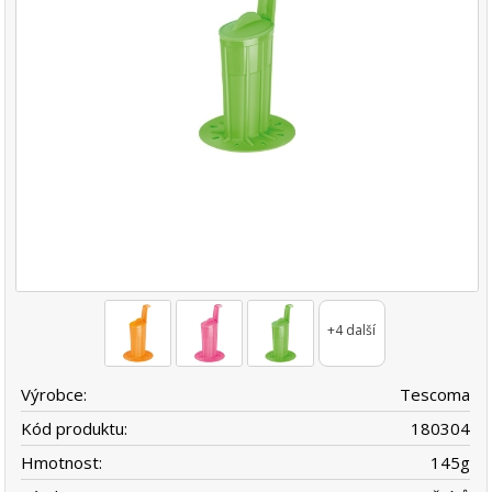
+4 další
Výrobce:
Tescoma
Kód produktu:
180304
Hmotnost:
145
g