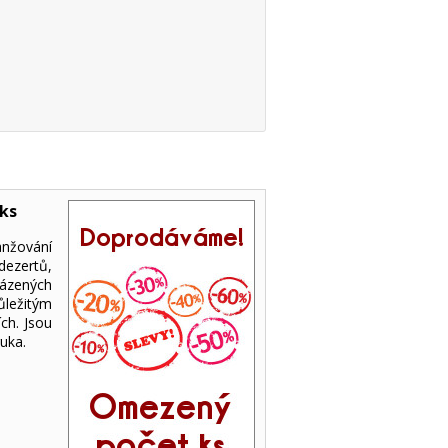
 ks
anžování
dezertů,
sázených
ůležitým
ch. Jsou
ruka.