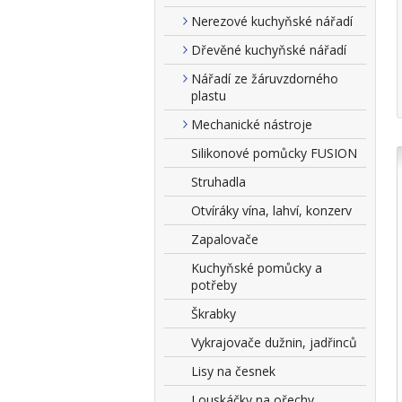
Nerezové kuchyňské nářadí
Dřevěné kuchyňské nářadí
Nářadí ze žáruvzdorného
plastu
Mechanické nástroje
Silikonové pomůcky FUSION
Struhadla
Otvíráky vína, lahví, konzerv
Zapalovače
Kuchyňské pomůcky a
potřeby
Škrabky
Vykrajovače dužnin, jadřinců
Lisy na česnek
Louskáčky na ořechy