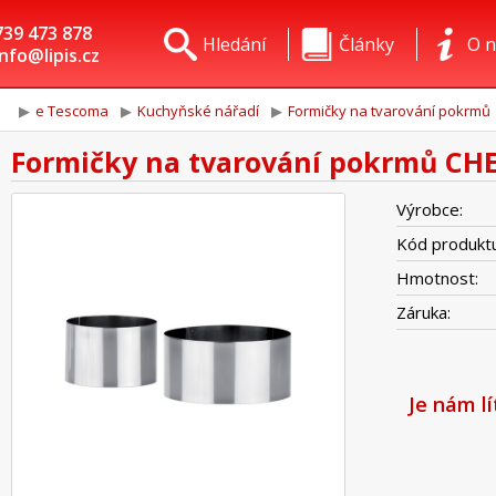
739 473 878
Hledání
Články
O n
info@lipis.cz
e Tescoma
Kuchyňské nářadí
Formičky na tvarování pokrmů
Formičky na tvarování pokrmů CHEF
Výrobce:
Kód produktu
Hmotnost:
Záruka:
Je nám l