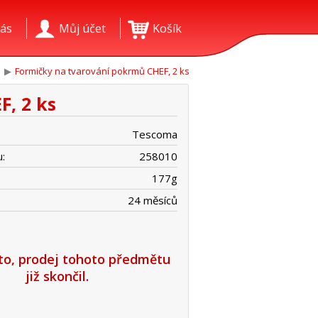
ás
Můj účet
Košík
Formičky na tvarování pokrmů CHEF, 2 ks
, 2 ks
Tescoma
:
258010
177
g
24 měsíců
íto, prodej tohoto předmětu
již skončil.