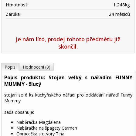
Hmotnost:
1.248
kg
Záruka:
24 měsíců
Je nám líto, prodej tohoto předmětu již
skončil.
Popis
Hodnocení (0)
Popis produktu: Stojan velký s nářadím FUNNY
MUMMY - žlutý
stojan se 6 ks kuchyňského nářadí pro odkládání nářadí Funny
Mummy
sada obsahuje:
Naběračka Magdalena
Naběračka na špagety Carmen
Obracečka s otvory Tina