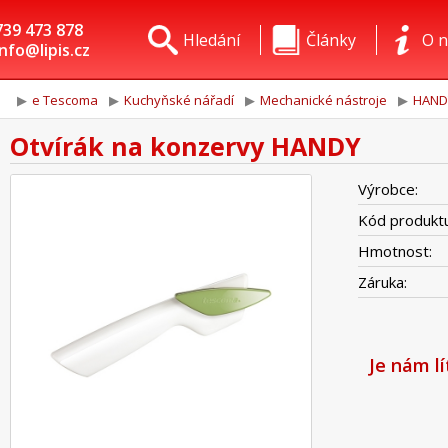
739 473 878
Hledání
Články
O n
info@lipis.cz
e Tescoma
Kuchyňské nářadí
Mechanické nástroje
HAND
Otvírák na konzervy HANDY
Výrobce:
Kód produktu
Hmotnost:
Záruka:
Je nám l