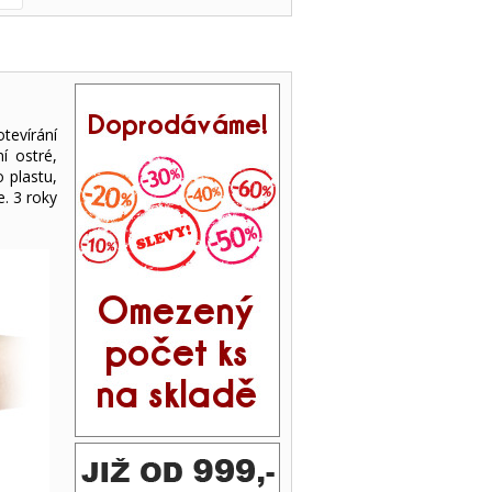
tevírání
í ostré,
 plastu,
e. 3 roky