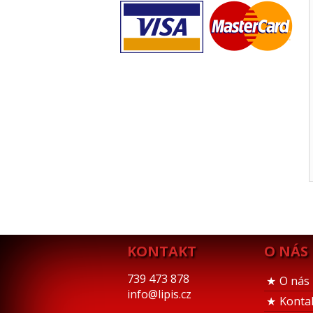
KONTAKT
O NÁS
739 473 878
O nás
info@lipis.cz
Konta