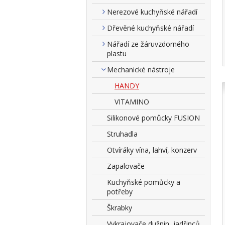
Nerezové kuchyňské nářadí
Dřevěné kuchyňské nářadí
Nářadí ze žáruvzdorného
plastu
Mechanické nástroje
HANDY
VITAMINO
Silikonové pomůcky FUSION
Struhadla
Otvíráky vína, lahví, konzerv
Zapalovače
Kuchyňské pomůcky a
potřeby
Škrabky
Vykrajovače dužnin, jadřinců