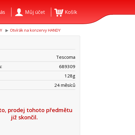
ás
Můj účet
Košík
Y
Otvírák na konzervy HANDY
Tescoma
:
689309
128
g
24 měsíců
íto, prodej tohoto předmětu
již skončil.