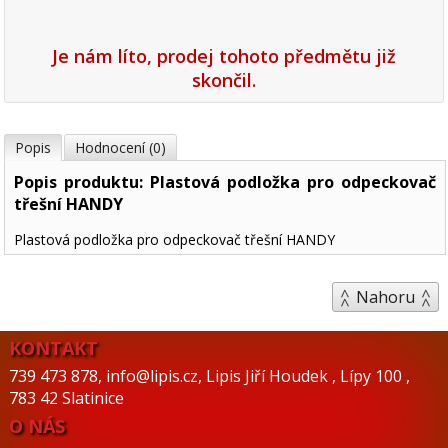
Je nám líto, prodej tohoto předmětu již
skončil.
Popis
Hodnocení (0)
Popis produktu: Plastová podložka pro odpeckovač
třešní HANDY
Plastová podložka pro odpeckovač třešní HANDY
Nahoru
KONTAKT
739 473 878
,
info@lipis.cz
,
Lipis Jiří Houdek
,
Lípy 100
,
783 42 Slatinice
O NÁS