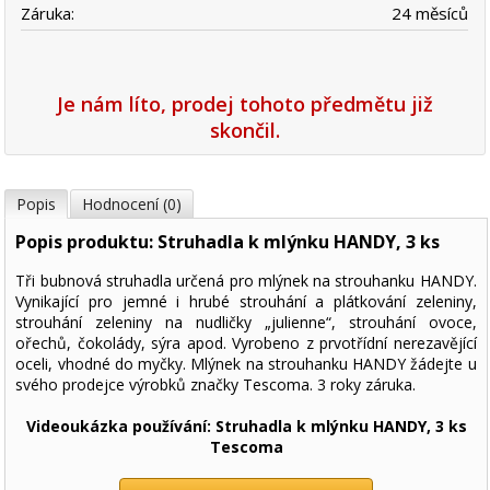
Záruka:
24 měsíců
Je nám líto, prodej tohoto předmětu již
skončil.
Popis
Hodnocení (0)
Popis produktu: Struhadla k mlýnku HANDY, 3 ks
Tři bubnová struhadla určená pro mlýnek na strouhanku HANDY.
Vynikající pro jemné i hrubé strouhání a plátkování zeleniny,
strouhání zeleniny na nudličky „julienne“, strouhání ovoce,
ořechů, čokolády, sýra apod. Vyrobeno z prvotřídní nerezavějící
oceli, vhodné do myčky. Mlýnek na strouhanku HANDY žádejte u
svého prodejce výrobků značky Tescoma. 3 roky záruka.
Videoukázka používání: Struhadla k mlýnku HANDY, 3 ks
Tescoma