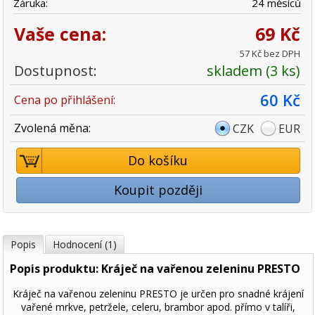
Záruka:
24 měsíců
Vaše cena:
69 Kč
57 Kč bez DPH
Dostupnost:
skladem (3 ks)
60 Kč
Cena po přihlášení:
Zvolená měna:
CZK
EUR
Do košíku
Koupit později
Popis
Hodnocení (1)
Popis produktu: Kráječ na vařenou zeleninu PRESTO
Kráječ na vařenou zeleninu PRESTO je určen pro snadné krájení
vařené mrkve, petržele, celeru, brambor apod. přímo v talíři,