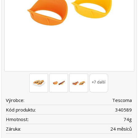
+7 další
Výrobce:
Tescoma
Kód produktu:
340589
Hmotnost:
74
g
Záruka:
24 měsíců