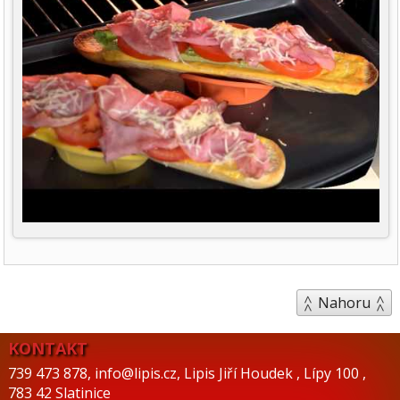
Nahoru
KONTAKT
739 473 878
,
info@lipis.cz
,
Lipis Jiří Houdek
,
Lípy 100
,
783 42 Slatinice