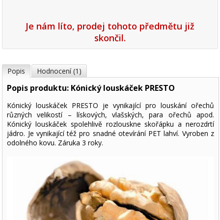
Je nám líto, prodej tohoto předmětu již
skončil.
Popis
Hodnocení (1)
Popis produktu: Kónický louskáček PRESTO
Kónický louskáček PRESTO je vynikající pro louskání ořechů
různých velikostí – lískových, vlašských, para ořechů apod.
Kónický louskáček spolehlivě rozlouskne skořápku a nerozdrtí
jádro. Je vynikající též pro snadné otevírání PET lahví. Vyroben z
odolného kovu. Záruka 3 roky.