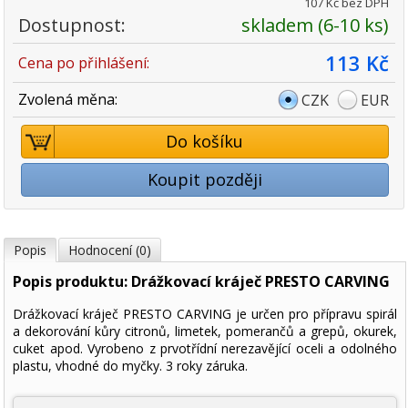
107 Kč bez DPH
Dostupnost:
skladem (6-10 ks)
113 Kč
Cena po přihlášení:
Zvolená měna:
CZK
EUR
Do košíku
Koupit později
Popis
Hodnocení (0)
Popis produktu: Drážkovací kráječ PRESTO CARVING
Drážkovací kráječ PRESTO CARVING je určen pro přípravu spirál
a dekorování kůry citronů, limetek, pomerančů a grepů, okurek,
cuket apod. Vyrobeno z prvotřídní nerezavějící oceli a odolného
plastu, vhodné do myčky. 3 roky záruka.