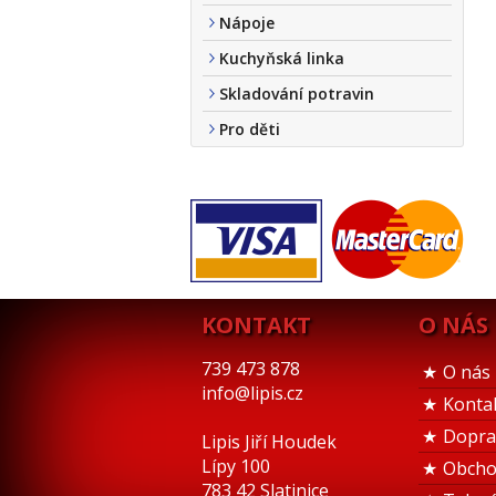
Nápoje
Kuchyňská linka
Skladování potravin
Pro děti
KONTAKT
O NÁS
739 473 878
O nás
info@lipis.cz
Konta
Dopra
Lipis Jiří Houdek
Lípy 100
Obcho
783 42 Slatinice