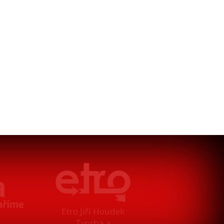
Etro Jiří Houdek
Tvorba a