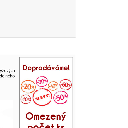
rýžových
odolného