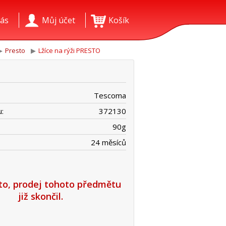
ás
Můj účet
Košík
Presto
Lžíce na rýži PRESTO
Tescoma
:
372130
90
g
24 měsíců
íto, prodej tohoto předmětu
již skončil.