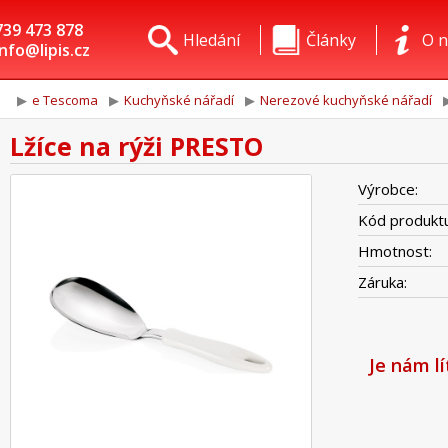
739 473 878
Hledání
Články
O n
info@lipis.cz
e Tescoma
Kuchyňské nářadí
Nerezové kuchyňské nářadí
Lžíce na rýži PRESTO
Výrobce:
Kód produktu
Hmotnost:
Záruka:
Je nám l