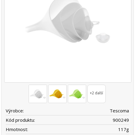
+2 další
Výrobce:
Tescoma
Kód produktu:
900249
Hmotnost:
117
g