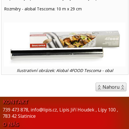
Rozměry - alobal Tescoma: 10 m x 29 cm
Ilustrativní obrázek: Alobal 4FOOD Tescoma - obal
Nahoru
KONTAKT
739 473 878
,
info@lipis.cz
,
Lipis Jiří Houdek
,
Lípy 100
,
783 42 Slatinice
O NÁS