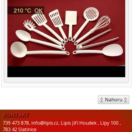
Nahoru
KONTAKT
739 473 878
,
info@lipis.cz
,
Lipis Jiří Houdek
,
Lípy 100
,
783 42 Slatinice