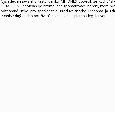
Výsledek nezávislého testu deníku MF DNES potvrdil, že kuchyňsk
SPACE LINE neobsahuje bromované zpomalovače hoření, které pře
významné riziko pro spotřebitele. Produkt značky Tescoma
je zd
nezávadný
a jeho používání je v souladu s platnou legislativou.