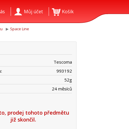
ás
Můj účet
Košík
tu
Space Line
Tescoma
:
993192
52
g
24 měsíců
íto, prodej tohoto předmětu
již skončil.