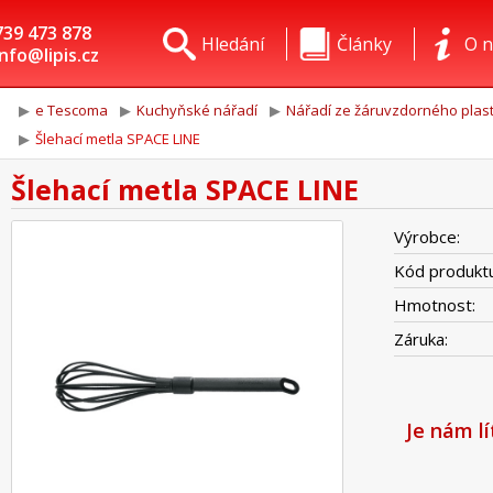
739 473 878
Hledání
Články
O n
info@lipis.cz
e Tescoma
Kuchyňské nářadí
Nářadí ze žáruvzdorného plas
Šlehací metla SPACE LINE
Šlehací metla SPACE LINE
Výrobce:
Kód produktu
Hmotnost:
Záruka:
Je nám l