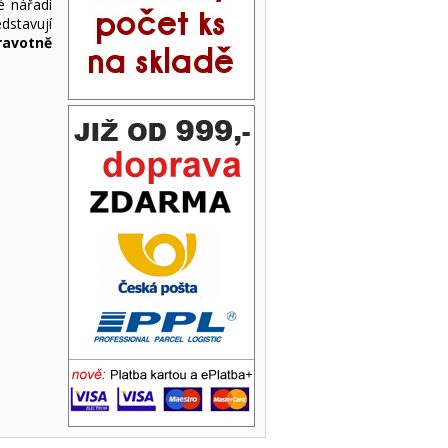
é nářadí
dstavují
ravotně