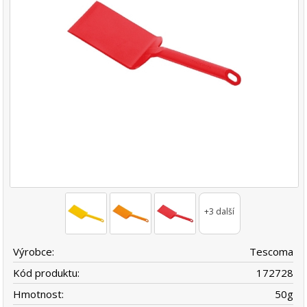
+3 další
Výrobce:
Tescoma
Kód produktu:
172728
Hmotnost:
50
g