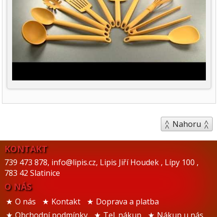
Nahoru
KONTAKT
739 473 878
,
info@lipis.cz
,
Lipis Jiří Houdek
,
Lípy 100
,
783 42 Slatinice
O NÁS
O nás
Kontakt
Doprava a platba
Obchodní podmínky
Tel. nákup
Nákup u nás