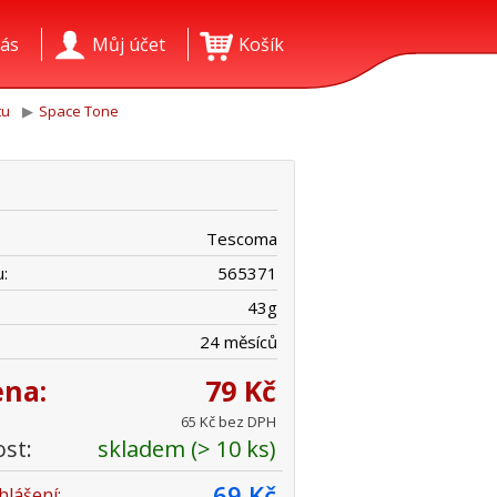
ás
Můj účet
Košík
tu
Space Tone
Tescoma
:
565371
43
g
24 měsíců
ena:
79 Kč
65 Kč bez DPH
st:
skladem (> 10 ks)
69 Kč
hlášení: