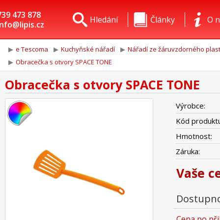
739 473 878
Hledání
Články
O n
info@lipis.cz
e Tescoma
Kuchyňské nářadí
Nářadí ze žáruvzdorného plas
Obracečka s otvory SPACE TONE
Obracečka s otvory SPACE TONE
Výrobce:
Kód produktu
Hmotnost:
Záruka:
Vaše c
Dostupno
Cena po při