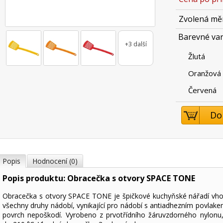
Zvolená mě
Barevné var
+3 další
Žlutá
Oranžová
Červená
Do
Popis
Hodnocení (0)
Popis produktu: Obracečka s otvory SPACE TONE
Obracečka s otvory SPACE TONE je špičkové kuchyňské nářadí vh
všechny druhy nádobí, vynikající pro nádobí s antiadhezním povlake
povrch nepoškodí. Vyrobeno z prvotřídního žáruvzdorného nylonu