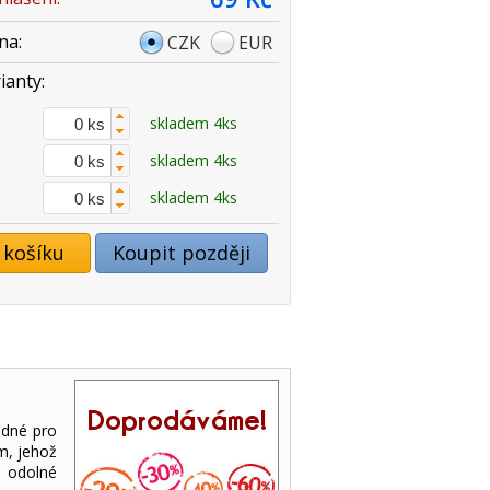
na:
CZK
EUR
ianty:
skladem 4ks
skladem 4ks
skladem 4ks
 košíku
Koupit později
odné pro
m, jehož
, odolné