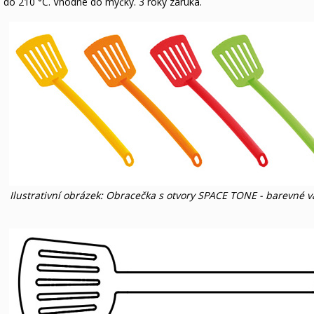
do 210 °C. Vhodné do myčky. 3 roky záruka.
Ilustrativní obrázek: Obracečka s otvory SPACE TONE - barevné v