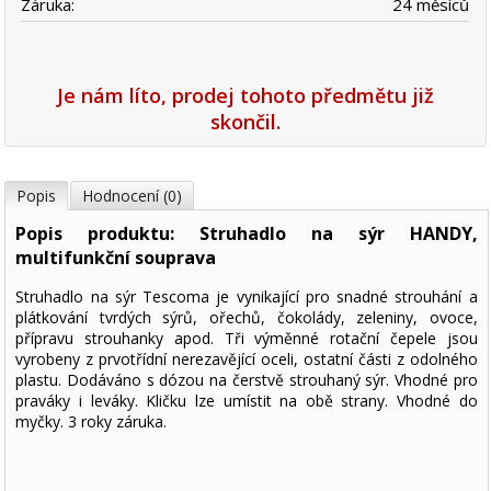
Záruka:
24 měsíců
Je nám líto, prodej tohoto předmětu již
skončil.
Popis
Hodnocení (0)
Popis produktu: Struhadlo na sýr HANDY,
multifunkční souprava
Struhadlo na sýr Tescoma je vynikající pro snadné strouhání a
plátkování tvrdých sýrů, ořechů, čokolády, zeleniny, ovoce,
přípravu strouhanky apod. Tři výměnné rotační čepele jsou
vyrobeny z prvotřídní nerezavějící oceli, ostatní části z odolného
plastu. Dodáváno s dózou na čerstvě strouhaný sýr. Vhodné pro
praváky i leváky. Kličku lze umístit na obě strany. Vhodné do
myčky. 3 roky záruka.