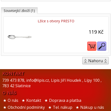
Související zboží (1)
Lžíce s otvory PRESTO
119 Kč
Nahoru
KONTAKT
739 473 878
,
info@lipis.cz
,
Lipis Jiří Houdek
,
Lípy 100
,
783 42 Slatinice
O NÁS
O nás
Kontakt
Doprava a platba
Obchodní podmínky
Tel. nákup
Nákup u nás