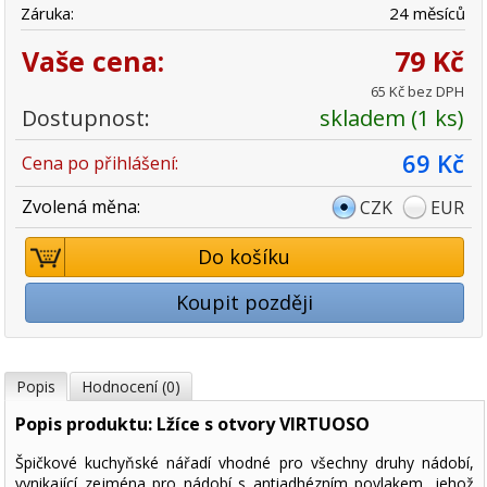
Záruka:
24 měsíců
Vaše cena:
79 Kč
65 Kč bez DPH
Dostupnost:
skladem (1 ks)
69 Kč
Cena po přihlášení:
Zvolená měna:
CZK
EUR
Do košíku
Koupit později
Popis
Hodnocení (0)
Popis produktu: Lžíce s otvory VIRTUOSO
Špičkové kuchyňské nářadí vhodné pro všechny druhy nádobí,
vynikající zejména pro nádobí s antiadhézním povlakem, jehož