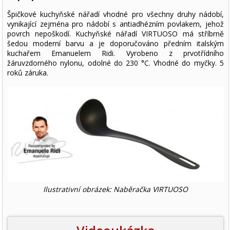
Špičkové kuchyňské nářadí vhodné pro všechny druhy nádobí,
vynikající zejména pro nádobí s antiadhézním povlakem, jehož
povrch nepoškodí. Kuchyňské nářadí VIRTUOSO má stříbrně
šedou moderní barvu a je doporučováno předním italským
kuchařem Emanuelem Ridi. Vyrobeno z prvotřídního
žáruvzdorného nylonu, odolné do 230 °C. Vhodné do myčky. 5
roků záruka.
Ilustrativní obrázek: Naběračka VIRTUOSO