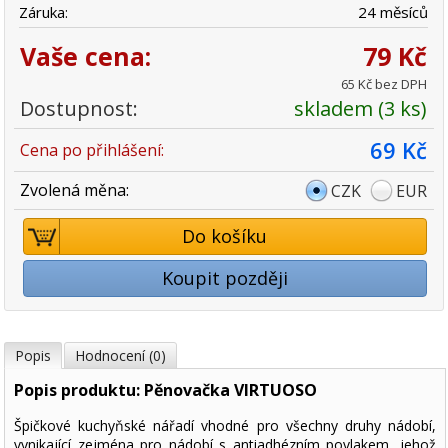
Záruka:
24 měsíců
Vaše cena:
79 Kč
65 Kč bez DPH
Dostupnost:
skladem (3 ks)
69 Kč
Cena po přihlášení:
Zvolená měna:
CZK
EUR
Do košíku
Koupit později
Popis
Hodnocení (0)
Popis produktu: Pěnovačka VIRTUOSO
Špičkové kuchyňské nářadí vhodné pro všechny druhy nádobí,
vynikající zejména pro nádobí s antiadhézním povlakem, jehož