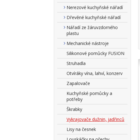
Nerezové kuchyňské nářadí
Dřevěné kuchyňské nářadí
Nářadí ze žáruvzdorného
plastu
Mechanické nástroje
Silikonové pomůcky FUSION
Struhadla
Otvíráky vína, lahví, konzerv
Zapalovače
Kuchyňské pomůcky a
potřeby
Škrabky
Vykrajovače dužnin, jadřinců
Lisy na česnek
Louskáčky na ořechy