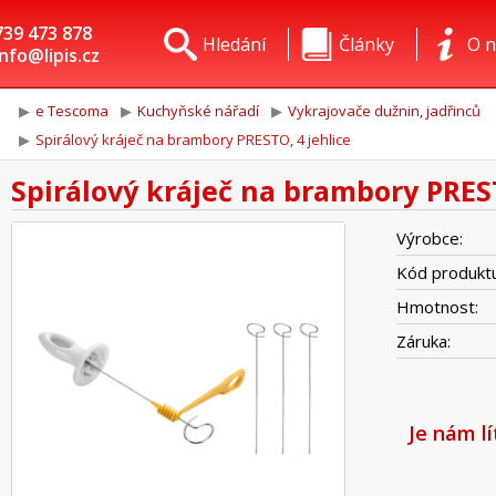
739 473 878
Hledání
Články
O n
info@lipis.cz
e Tescoma
Kuchyňské nářadí
Vykrajovače dužnin, jadřinců
Spirálový kráječ na brambory PRESTO, 4 jehlice
Spirálový kráječ na brambory PREST
Výrobce:
Kód produktu
Hmotnost:
Záruka:
Je nám l