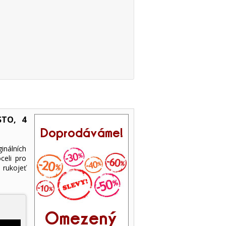
STO, 4
inálních
celi pro
 rukojeť