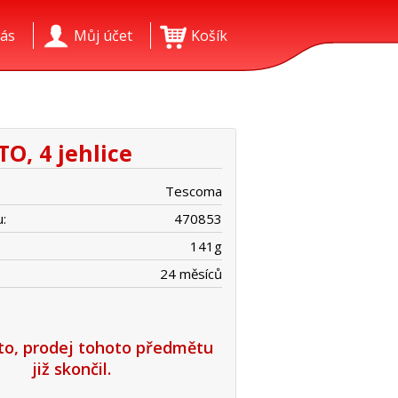
ás
Můj účet
Košík
O, 4 jehlice
Tescoma
:
470853
141
g
24 měsíců
íto, prodej tohoto předmětu
již skončil.