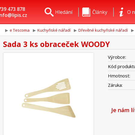
739 473 878
Hledání
Články
O n
info@lipis.cz
e Tescoma
Kuchyňské nářadí
Dřevěné kuchyňské nářadí
Sada 3 ks obraceček WOODY
Výrobce:
Kód produktu
Hmotnost:
Záruka:
Je nám l