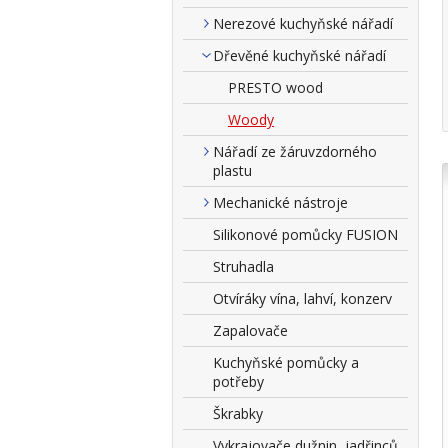
Nerezové kuchyňské nářadí
Dřevěné kuchyňské nářadí
PRESTO wood
Woody
Nářadí ze žáruvzdorného
plastu
Mechanické nástroje
Silikonové pomůcky FUSION
Struhadla
Otvíráky vína, lahví, konzerv
Zapalovače
Kuchyňské pomůcky a
potřeby
Škrabky
Vykrajovače dužnin, jadřinců