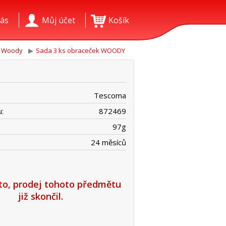
ás
Můj účet
Košík
Woody
Sada 3 ks obraceček WOODY
Tescoma
:
872469
97
g
24 měsíců
íto, prodej tohoto předmětu
již skončil.