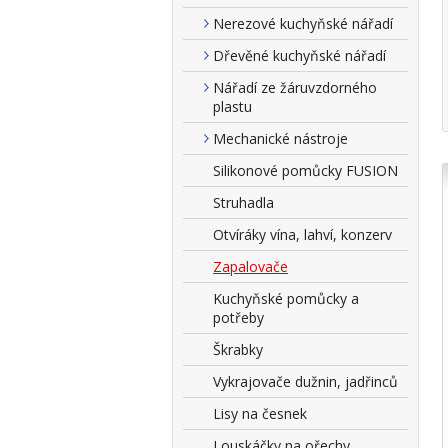
Nerezové kuchyňské nářadí
Dřevěné kuchyňské nářadí
Nářadí ze žáruvzdorného
plastu
Mechanické nástroje
Silikonové pomůcky FUSION
Struhadla
Otvíráky vína, lahví, konzerv
Zapalovače
Kuchyňské pomůcky a
potřeby
Škrabky
Vykrajovače dužnin, jadřinců
Lisy na česnek
Louskáčky na ořechy