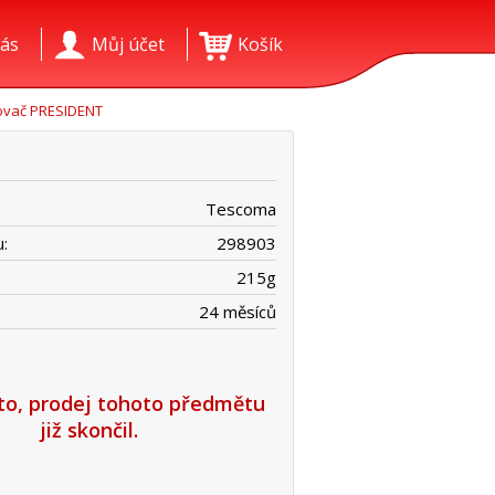
ás
Můj účet
Košík
ovač PRESIDENT
Tescoma
:
298903
215
g
24 měsíců
íto, prodej tohoto předmětu
již skončil.