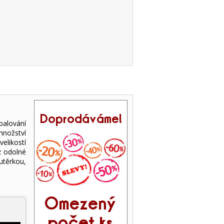
alování
množství
elikostí
z odolné
utěrkou,