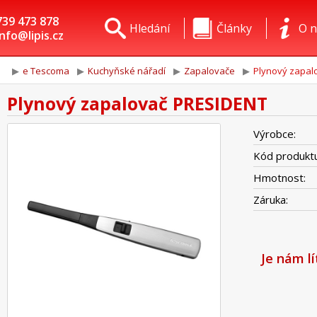
739 473 878
Hledání
Články
O n
info@lipis.cz
e Tescoma
Kuchyňské nářadí
Zapalovače
Plynový zapal
Plynový zapalovač PRESIDENT
Výrobce:
Kód produktu
Hmotnost:
Záruka:
Je nám l