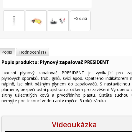
+5 další
Popis
Hodnocení (1)
Popis produktu: Plynový zapalovač PRESIDENT
Luxusní plynový zapalovač PRESIDENT je vynikající pro zap
plynových sporáků, trub, grilů, svící apod. Opatřeno indikátorem 
náplně, lze plnit běžným plynem do zapalovačů. S nastavitelnou v
plamene, bezpečnostní pojistkou a očkem pro zavěšení. Vyrobeno 
slitiny ušlechtilých kovů a prvotřídního plastu. Čistěte suchou 
nemyjte pod tekoucí vodou ani v myčce. 5 roků záruka.
Videoukázka