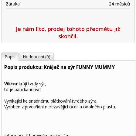
Záruka:
24 měsíců
Je nám líto, prodej tohoto předmětu již
skončil.
Popis
Hodnocení (0)
Popis produktu: Kráječ na sýr FUNNY MUMMY
Viktor
krájí tvrdý sýr,
to je páni kanonýr!
Vynikající ke snadnému plátkování tvrdého sýra.
Vyroben z prvotřídní nerezavějící oceli a odolného plastu.
Informace k barevným variántám: