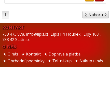
1
Nahoru
KONTAKT
739 473 878
,
info@lipis.cz
,
Lipis Jiří Houdek
,
Lípy 100
,
783 42 Slatinice
O NÁS
O nás
Kontakt
Doprava a platba
Obchodní podmínky
Tel. nákup
Nákup u nás