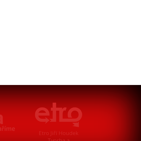
Etro Jiří Houdek
Tvorba a