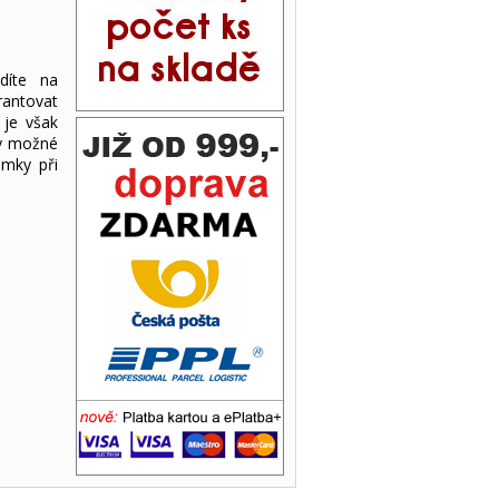
idíte na
rantovat
 je však
ny možné
ámky při