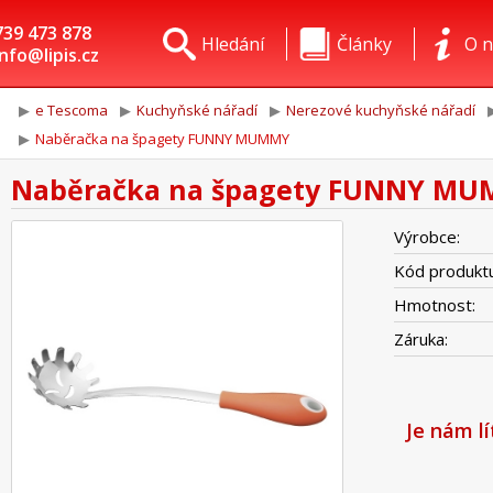
739 473 878
Hledání
Články
O n
info@lipis.cz
e Tescoma
Kuchyňské nářadí
Nerezové kuchyňské nářadí
Naběračka na špagety FUNNY MUMMY
Naběračka na špagety FUNNY M
Výrobce:
Kód produktu
Hmotnost:
Záruka:
Je nám l