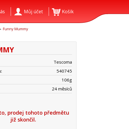
ás
Můj účet
Košík
Funny Mummy
UMMY
Tescoma
:
540745
106
g
24 měsíců
íto, prodej tohoto předmětu
již skončil.