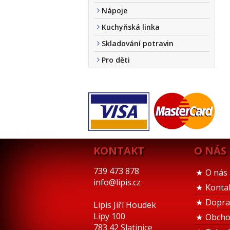
Nápoje
Kuchyňská linka
Skladování potravin
Pro děti
KONTAKT
O NÁS
739 473 878
O nás
info@lipis.cz
Konta
Dopra
Lipis Jiří Houdek
Lípy 100
Obcho
783 42 Slatinice