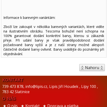
Informace k barevným variántám:
Zboží lze zakoupit v několika barevných variantách, které vidíte
na ilustrativním obrázku. Tescoma bohužel není schopna na
100% garantovat dodání konkrétní barvy, kterou si zákazník
přeje. Při udání barvy je však pravděpodobnost dodání
požadované barvy vyšší a je z naší strany možné alespoň
částečně dodané barvy ovlivnit. Barvy uvádějte do poznámky při
objednávání.
Nahoru
KONTAKT
739 473 878
,
info@lipis.cz
,
Lipis Jiří Houdek
,
Lípy 100
,
783 42 Slatinice
O NÁS
O nás
Kontakt
Doprava a platba