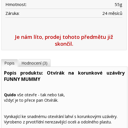
Hmotnost:
55
g
Záruka:
24 měsíců
Je nám líto, prodej tohoto předmětu již
skončil.
Popis
Hodnocení (3)
Popis produktu: Otvírák na korunkové uzávěry
FUNNY MUMMY
Quido
vše otevře - tak nebo tak,
vždyť je to přece pan Otvírák.
Vynikající ke snadnému otevírání lahví s korunkovými uzávěry.
Vyrobeno z prvotřídní nerezavějící oceli a odolného plastu.